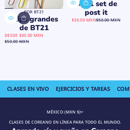
BT21 set de
post it
POR BT21
Clips grandes
PRECIO
$30.00 MXN
$50.00 MXN
PRECIO
de BT21
DE
NORMAL
VENTA
PRECIO
DESDE
$30.00 MXN
DE
$50.00 MXN
PRECIO
VENTA
NORMAL
CLASES EN VIVO
EJERCICIOS Y TAREAS
COM
MÉXICO (MXN $)
CLASES DE COREANO EN LÍNEA PARA TODO EL MUNDO.