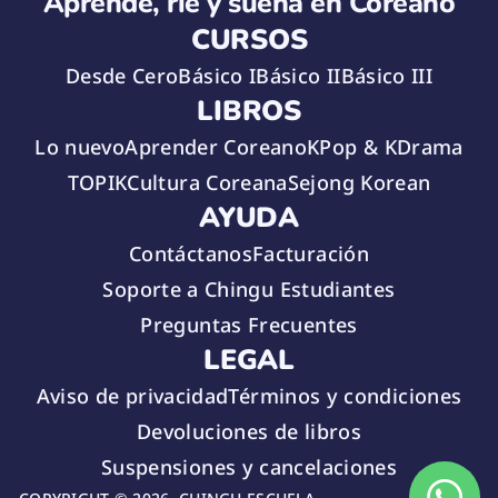
Aprende, ríe y sueña en Coreano
CURSOS
Desde Cero
Básico I
Básico II
Básico III
LIBROS
Lo nuevo
Aprender Coreano
KPop & KDrama
TOPIK
Cultura Coreana
Sejong Korean
AYUDA
Contáctanos
Facturación
Soporte a Chingu Estudiantes
Preguntas Frecuentes
LEGAL
Aviso de privacidad
Términos y condiciones
Devoluciones de libros
Suspensiones y cancelaciones