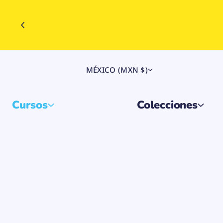
MÉXICO (MXN $)
Cursos
Colecciones
Favor de llenar al siguiente formulario para da