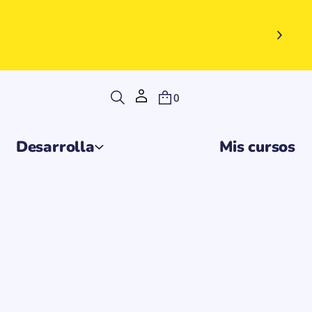
0
Desarrolla
Mis cursos
 el correo que de tu cuenta de estudiante
.