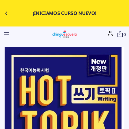
¡INICIAMOS CURSO NUEVO!
0
기
쓰
:
I
2
K
r
I
a
P
l
O
a
T
i
T
O
n
H
f
험
o
시
r
력
m
능
a
어
c
국
i
한
ó
g
n
n