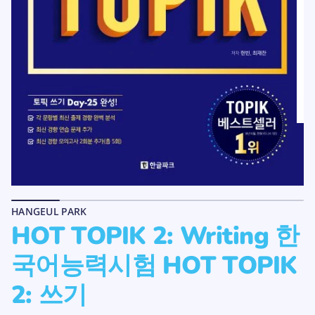
d
i
e
t
i
l
r
p
W
r
:
o
2
d
K
I
u
P
c
O
t
T
o
T
O
H
a
r
a
p
d
HANGEUL PARK
a
HOT TOPIK 2: Writing 한
d
i
t
국어능력시험 HOT TOPIK
n
a
c
2: 쓰기
r
i