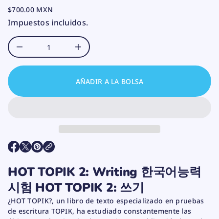
u
n
$700.00 MXN
PRECIO
i
Impuestos incluidos.
m
NORMAL
s
i
D
A
u
m
e
n
AÑADIR A LA BOLSA
t
a
r
c
a
n
t
i
d
S
S
S
a
E
E
E
d
A
A
A
p
HOT TOPIK 2: Writing 한국어능력
B
B
B
a
R
R
R
r
시험 HOT TOPIK 2: 쓰기
E
E
E
a
E
E
E
H
¿HOT TOPIK?, un libro de texto especializado en pruebas
N
N
N
O
de escritura TOPIK, ha estudiado constantemente las
U
U
U
T
T