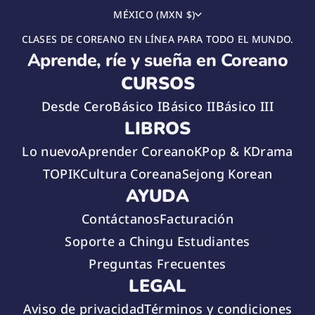
MÉXICO (MXN $)
CLASES DE COREANO EN LÍNEA PARA TODO EL MUNDO.
Aprende, ríe y sueña en Coreano
CURSOS
Desde Cero
Básico I
Básico II
Básico III
LIBROS
Lo nuevo
Aprender Coreano
KPop & KDrama
TOPIK
Cultura Coreana
Sejong Korean
AYUDA
Contáctanos
Facturación
Soporte a Chingu Estudiantes
Preguntas Frecuentes
LEGAL
Aviso de privacidad
Términos y condiciones