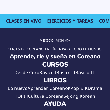
CLASES EN VIVO
EJERCICIOS Y TAREAS
COM
MÉXICO (MXN $)
CLASES DE COREANO EN LÍNEA PARA TODO EL MUNDO.
Aprende, ríe y sueña en Coreano
CURSOS
Desde Cero
Básico I
Básico II
Básico III
LIBROS
Lo nuevo
Aprender Coreano
KPop & KDrama
TOPIK
Cultura Coreana
Sejong Korean
AYUDA