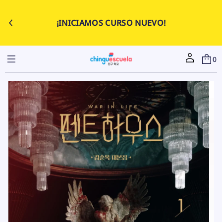
¡INICIAMOS CURSO NUEVO!
0
I
r
a
l
a
i
n
f
o
r
m
a
본
c
대
i
스
ó
우
n