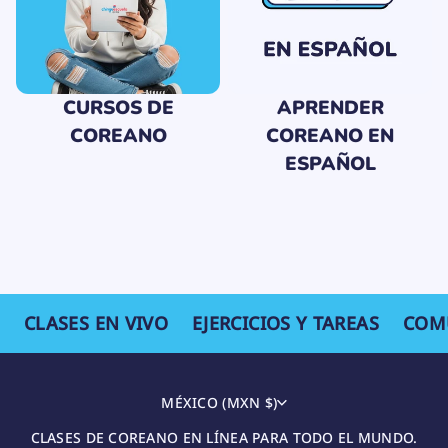
하
우
스
대
본
CURSOS DE
APRENDER
COREANO
COREANO EN
ESPAÑOL
CLASES EN VIVO
EJERCICIOS Y TAREAS
COM
MÉXICO (MXN $)
CLASES DE COREANO EN LÍNEA PARA TODO EL MUNDO.