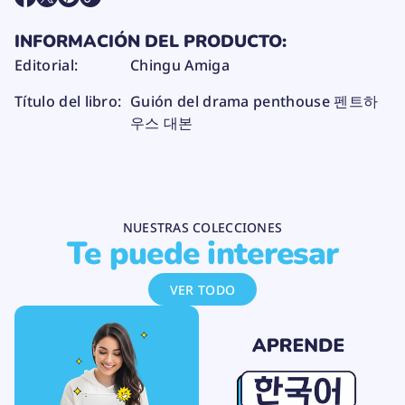
S
S
S
a
E
E
E
d
A
A
A
p
INFORMACIÓN DEL PRODUCTO:
B
B
B
a
R
R
R
r
Editorial:
Chingu Amiga
E
E
E
a
E
E
E
G
Título del libro:
Guión del drama penthouse 펜트하
N
N
N
u
U
U
U
i
우스 대본
ó
N
N
N
n
A
A
A
d
N
N
N
e
U
U
U
l
E
E
E
d
V
V
V
r
A
A
A
a
NUESTRAS COLECCIONES
V
V
V
m
Te puede interesar
E
E
E
a
N
N
N
p
T
T
T
e
VER TODO
A
A
A
n
N
N
N
t
A
A
A
h
.
.
.
o
u
s
e
펜
트