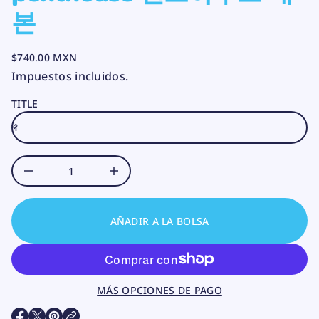
a
본
d
i
t
n
$740.00 MXN
a
PRECIO
c
Impuestos incluidos.
NORMAL
r
i
TITLE
u
n
i
m
s
i
D
A
u
m
e
n
AÑADIR A LA BOLSA
t
a
r
c
a
n
MÁS OPCIONES DE PAGO
t
i
d