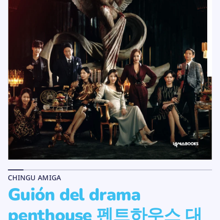
하
d
트
e
펜
l
e
p
s
r
u
o
o
h
d
t
u
n
c
e
t
p
a
o
m
a
r
d
l
e
d
n
ó
i
u
CHINGU AMIGA
G
Guión del drama
a
r
a
penthouse 펜트하우스 대
p
d