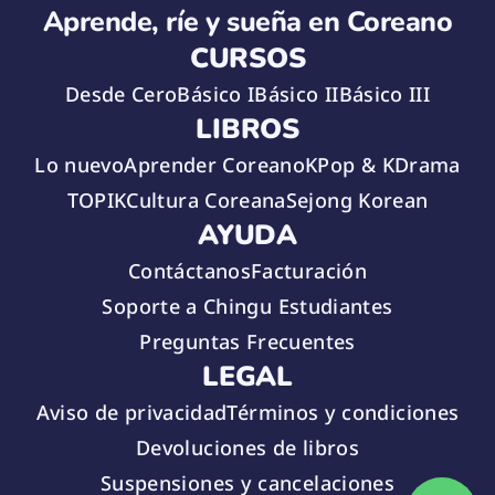
Aprende, ríe y sueña en Coreano
CURSOS
Desde Cero
Básico I
Básico II
Básico III
LIBROS
Lo nuevo
Aprender Coreano
KPop & KDrama
TOPIK
Cultura Coreana
Sejong Korean
AYUDA
Contáctanos
Facturación
Soporte a Chingu Estudiantes
Preguntas Frecuentes
LEGAL
Aviso de privacidad
Términos y condiciones
Devoluciones de libros
Suspensiones y cancelaciones