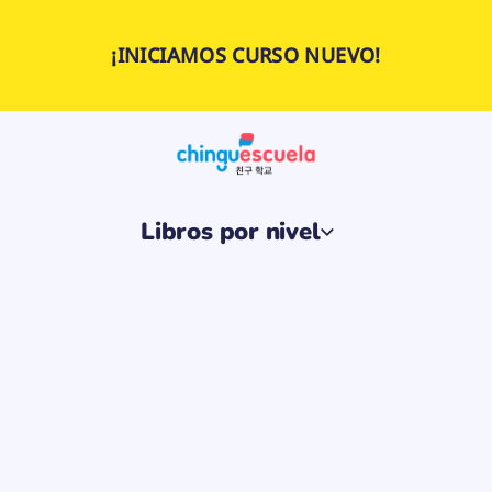
e
h
t
¡INICIAMOS CURSO NUEVO!
r
e
v
e
N
a
m
a
r
D
Libros por nivel
a
r
a
p
CHINGU AMIGA
d
a
Drama N
d
i
t
만
n
a
c
r
i
u
PRECIO
$400.00 MXN
$750.00 M
PRECIO
n
DE