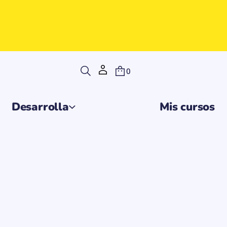
0
Desarrolla
Mis cursos
evertheless 알고 있지
Agotado
XN