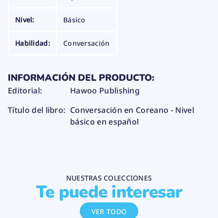
A
A
A
o
N
N
N
r
A
A
A
e
Nivel:
Básico
.
.
.
a
n
o
Habilidad:
Conversación
-
N
i
v
e
INFORMACIÓN DEL PRODUCTO:
l
Editorial:
Hawoo Publishing
b
á
s
Título del libro:
Conversación en Coreano - Nivel
i
c
básico en español
o
e
n
e
s
p
a
NUESTRAS COLECCIONES
ñ
Te puede interesar
o
l
VER TODO