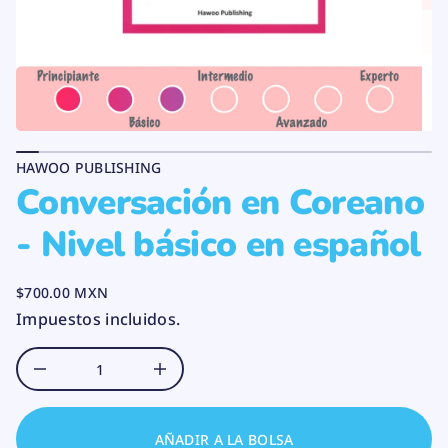
v
d
n
e
o
l
C
a
p
r
r
a
o
p
d
d
u
a
d
c
HAWOO PUBLISHING
i
t
t
Conversación en Coreano
o
n
a
c
- Nivel básico en español
r
i
u
n
$700.00 MXN
PRECIO
i
Impuestos incluidos.
m
NORMAL
s
i
D
A
u
m
e
n
AÑADIR A LA BOLSA