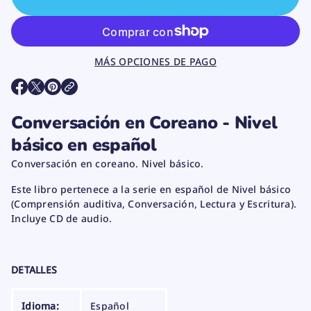
t
a
r
c
a
n
MÁS OPCIONES DE PAGO
t
i
d
S
S
S
a
E
E
E
d
A
A
A
p
Conversación en Coreano - Nivel
B
B
B
a
R
R
R
r
básico en español
E
E
E
a
E
E
E
C
Conversación en coreano. Nivel básico.
N
N
N
o
U
U
U
n
Este libro pertenece a la serie en español de Nivel básico
v
N
N
N
e
A
A
A
(Comprensión auditiva, Conversación, Lectura y Escritura).
r
N
N
N
Incluye CD de audio.
s
U
U
U
a
E
E
E
c
V
V
V
i
A
A
A
ó
V
V
V
DETALLES
n
E
E
E
e
N
N
N
n
T
T
T
C
Idioma:
Español