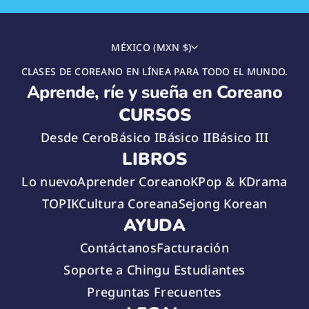
MÉXICO (MXN $)
CLASES DE COREANO EN LÍNEA PARA TODO EL MUNDO.
Aprende, ríe y sueña en Coreano
CURSOS
Desde Cero
Básico I
Básico II
Básico III
LIBROS
Lo nuevo
Aprender Coreano
KPop & KDrama
TOPIK
Cultura Coreana
Sejong Korean
AYUDA
Contáctanos
Facturación
Soporte a Chingu Estudiantes
Preguntas Frecuentes