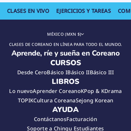
CLASES EN VIVO
EJERCICIOS Y TAREAS
COM
MÉXICO (MXN $)
CLASES DE COREANO EN LÍNEA PARA TODO EL MUNDO.
Aprende, ríe y sueña en Coreano
CURSOS
Desde Cero
Básico I
Básico II
Básico III
LIBROS
Lo nuevo
Aprender Coreano
KPop & KDrama
TOPIK
Cultura Coreana
Sejong Korean
AYUDA
Contáctanos
Facturación
Soporte a Chingu Estudiantes