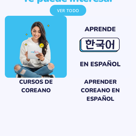
p
a
VER TODO
r
a
n
e
g
o
c
i
o
s
.
CURSOS DE
APRENDER
COREANO
COREANO EN
ESPAÑOL