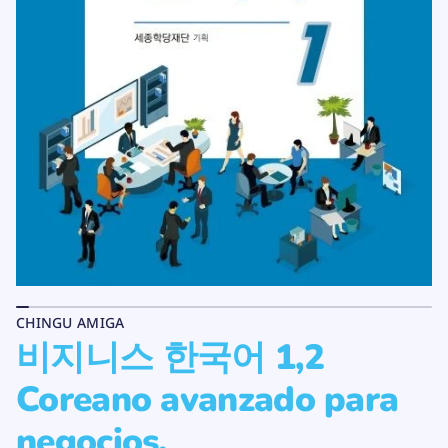
n
d
a
e
v
l
a
p
o
r
n
a
o
e
d
r
u
o
c
C
t
2
,
o
1
어
국
한
스
니
지
CHINGU AMIGA
비
비지니스 한국어 1,2
a
r
a
Coreano avanzado para
p
d
a
negocios.
d