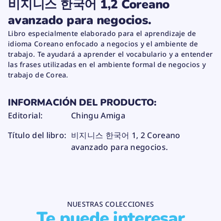
비지니스 한국어 1,2 Coreano
B
B
B
a
R
R
R
r
avanzado para negocios.
E
E
E
a
E
E
E
비
Libro especialmente elaborado para el aprendizaje de
N
N
N
지
idioma Coreano enfocado a negocios y el ambiente de
U
U
U
니
N
N
N
trabajo. Te ayudará a aprender el vocabulario y a entender
스
A
A
A
las frases utilizadas en el ambiente formal de negocios y
한
N
N
N
trabajo de Corea.
국
U
U
U
어
E
E
E
V
V
V
1
,
A
A
A
INFORMACIÓN DEL PRODUCTO:
2
V
V
V
C
Editorial:
Chingu Amiga
E
E
E
o
N
N
N
r
T
T
T
Título del libro:
비지니스 한국어 1, 2 Coreano
e
A
A
A
a
avanzado para negocios.
N
N
N
n
A
A
A
o
.
.
.
a
v
a
n
z
a
NUESTRAS COLECCIONES
d
Te puede interesar
o